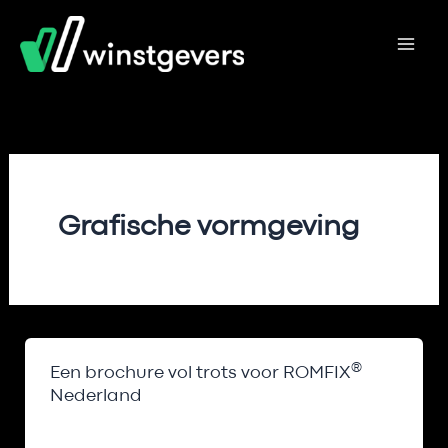
Ga
naar
de
inhoud
Grafische vormgeving
®
Een brochure vol trots voor ROMFIX
Nederland
ROMFIX Nederland Een brochure vol trots.